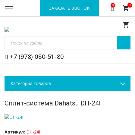
0
0
0
shopping_cart
ЗАКАЗАТЬ ЗВОНОК
shopping_cart
+7 (978) 080-51-80
Категории товаров
Сплит-система Dahatsu DH-24I
Артикул:
DH-24I